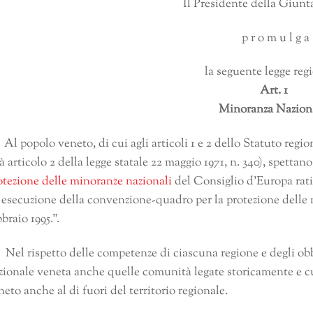
Il Presidente della Giunt
p r o m u l g a
la seguente legge reg
Art. 1
Minoranza Naziona
 Al popolo veneto, di cui agli articoli 1 e 2 dello Statuto region
ià articolo 2 della legge statale 22 maggio 1971, n. 340), spettano 
otezione delle minoranze nazionali
del Consiglio d’Europa rati
 esecuzione della convenzione-quadro per la protezione delle mi
bbraio 1995.”.
 Nel rispetto delle competenze di ciascuna regione e degli obb
zionale veneta anche quelle comunità legate storicamente e c
neto anche al di fuori del territorio regionale.