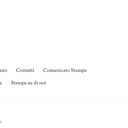
tuto
Contatti
Comunicato Stampa
e
Stampa su di noi
6