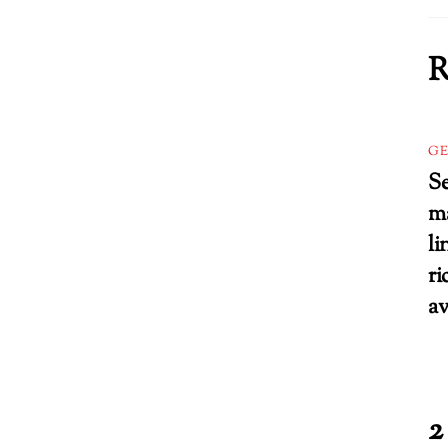
R
GE
Se
ma
li
ri
av
2