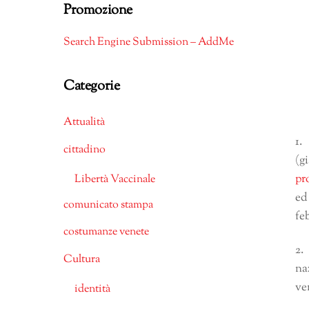
Promozione
Search Engine Submission – AddMe
Categorie
Attualità
1.
cittadino
(g
pr
Libertà Vaccinale
ed
comunicato stampa
fe
costumanze venete
2.
Cultura
na
ve
identità