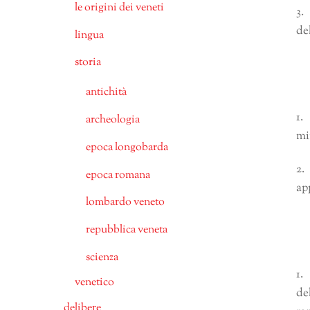
le origini dei veneti
3.
de
lingua
storia
antichità
1.
archeologia
mi
epoca longobarda
2.
epoca romana
ap
lombardo veneto
repubblica veneta
scienza
1.
venetico
de
delibere