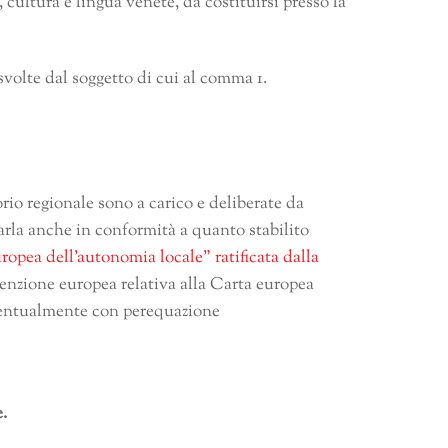
, cultura e lingua venete, da costituirsi presso la
volte dal soggetto di cui al comma 1.
.
orio regionale sono a carico e deliberate da
arla anche in conformità a quanto stabilito
opea dell’autonomia locale” ratificata dalla
enzione europea relativa alla Carta europea
 eventualmente con perequazione
e.