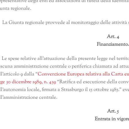
ppresentative degli enti ed associazioni di tutela della identità
unta regionale.
 La Giunta regionale provvede al monitoraggio delle attività s
Art. 4
Finanziamento
 Le spese relative all’attuazione della presente legge nel territ
ascuna amministrazione centrale o periferica chiamata ad attu
ll’articolo 9 dalla “
Convenzione Europea relativa alla Carta eur
gge 30 dicembre 1989, n. 439
“Ratifica ed esecuzione della conv
ll’autonomia locale, firmata a Strasburgo il 15 ottobre 1985.”
ll’amministrazione centrale.
Art. 5
Entrata in vigor