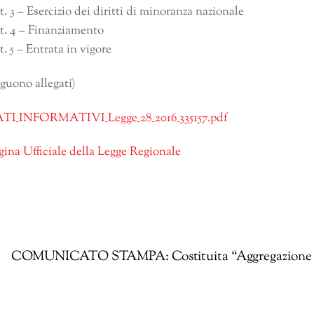
t. 3 – Esercizio dei diritti di minoranza nazionale
t. 4 – Finanziamento
t. 5 – Entrata in vigore
eguono allegati)
TI_INFORMATIVI_Legge_28_2016_335157.pdf
gina Ufficiale della Legge Regionale
COMUNICATO STAMPA: Costituita “Aggregazione 