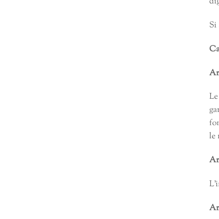
di
Si
Ca
Ar
Le
ga
fo
le
Ar
L’
Ar