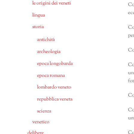
le origini dei veneti
Co
ec
lingua
storia
Co
pe
antichità
Co
archeologia
epoca longobarda
Co
un
epoca romana
fo
lombardo veneto
Co
repubblica veneta
Co
scienza
um
venetico
Co
delibere