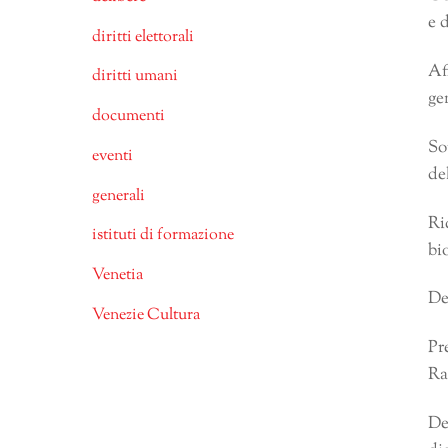
e 
diritti elettorali
Af
diritti umani
ge
documenti
So
eventi
de
generali
Ri
istituti di formazione
bi
Venetia
De
Venezie Cultura
Pr
Ra
De