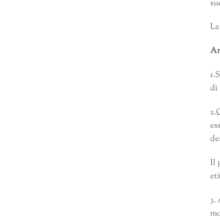
su
La
Ar
1.
S
di
2.
Q
es
de
Il
et
3.
mo