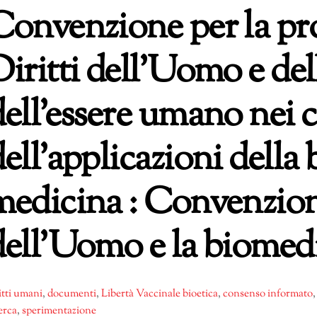
Convenzione per la pr
Diritti dell’Uomo e del
dell’essere umano nei 
ell’applicazioni della 
medicina : Convenzione
dell’Uomo e la biomed
itti umani
,
documenti
,
Libertà Vaccinale
bioetica
,
consenso informato
erca
,
sperimentazione