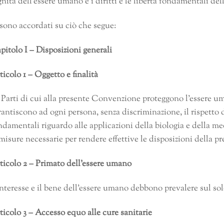
gnità dell’essere umano e i diritti e le libertà fondamentali del
 sono accordati su ciò che segue:
pitolo I – Disposizioni generali
ticolo 1 – Oggetto e finalità
 Parti di cui alla presente Convenzione proteggono l’essere um
rantiscono ad ogni persona, senza discriminazione, il rispetto del
ndamentali riguardo alle applicazioni della biologia e della m
 misure necessarie per rendere effettive le disposizioni della 
ticolo 2 – Primato dell’essere umano
interesse e il bene dell’essere umano debbono prevalere sul solo
ticolo 3 – Accesso equo alle cure sanitarie