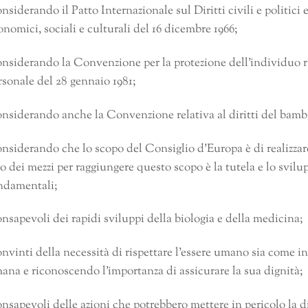
nsiderando il Patto Internazionale sul Diritti civili e politici e 
onomici, sociali e culturali del 16 dicembre 1966;
nsiderando la Convenzione per la protezione dell’individuo rig
rsonale del 28 gennaio 1981;
nsiderando anche la Convenzione relativa al diritti del bamb
nsiderando che lo scopo del Consiglio d’Europa è di realizzare
o dei mezzi per raggiungere questo scopo è la tutela e lo svilup
ndamentali;
nsapevoli dei rapidi sviluppi della biologia e della medicina;
nvinti della necessità di rispettare l’essere umano sia come i
ana e riconoscendo l’importanza di assicurare la sua dignità;
nsapevoli delle azioni che potrebbero mettere in pericolo la 