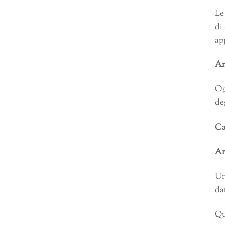
Le
di
ap
Ar
Og
de
Ca
Ar
Un
da
Qu