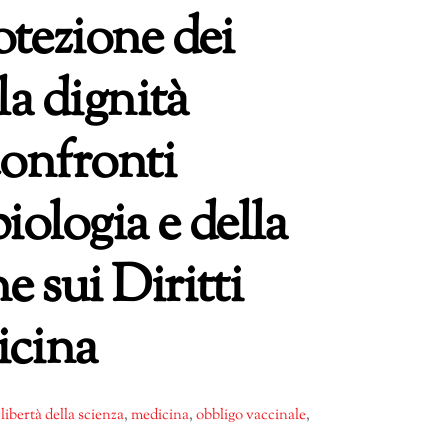
otezione dei
la dignità
confronti
biologia e della
 sui Diritti
icina
,
libertà della scienza
,
medicina
,
obbligo vaccinale
,