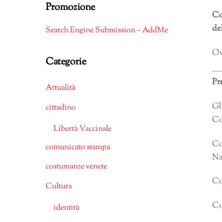
Promozione
Co
de
Search Engine Submission – AddMe
Ov
Categorie
Pr
Attualità
Gl
cittadino
Co
Libertà Vaccinale
Co
comunicato stampa
Na
costumanze venete
Co
Cultura
Co
identità