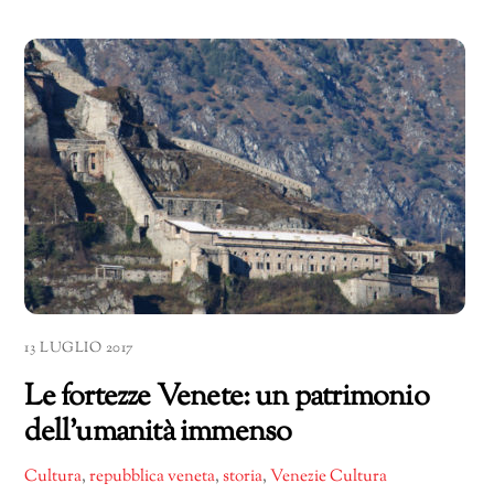
13 LUGLIO 2017
Le fortezze Venete: un patrimonio
dell’umanità immenso
Cultura
,
repubblica veneta
,
storia
,
Venezie Cultura