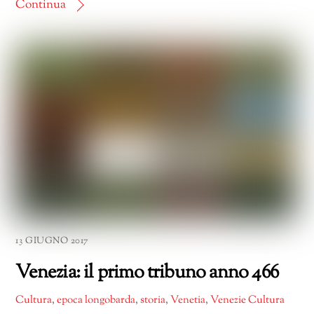
Continua
13 GIUGNO 2017
Venezia: il primo tribuno anno 466
Cultura
,
epoca longobarda
,
storia
,
Venetia
,
Venezie Cultura