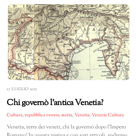
17 LUGLIO 2017
Chi governò l’antica Venetia?
Cultura
,
repubblica veneta
,
storia
,
Venetia
,
Venezie Cultura
Venetia, terra dei veneti, chi la governò dopo l’Impero
Romano? In questa pagina e con vari articoli, andremo