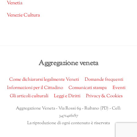
Venetia
Venezie Cultura
Back
Aggregazione veneta
To
Top
Come dichiararsi legalmente Veneti
Domande frequenti
Informazioni per il Cittadino
Comunicati stampa
Eventi
Gli articoli culturali
Leggi e Diritti
Privacy & Cookies
Aggregazione Veneta - Via Rossi 69 - Rubano (PD) - Cell:
3471416187
La riproduzione di ogni contenuto è riservata