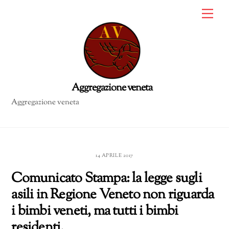
Skip
Me
to
content
Aggregazione veneta
14 APRILE 2017
Comunicato Stampa: la legge sugli
asili in Regione Veneto non riguarda
i bimbi veneti, ma tutti i bimbi
residenti.