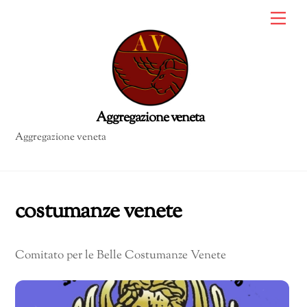
Skip
Me
to
content
Aggregazione veneta
costumanze venete
Comitato per le Belle Costumanze Venete