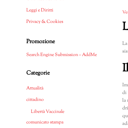
Leggi e Diritti
Ve
Privacy & Cookies
L
Promozione
La
si
Search Engine Submission – AddMe
I
Categorie
Im
Attualità
di
cittadino
la
dr
Libertà Vaccinale
qu
comunicato stampa
ad