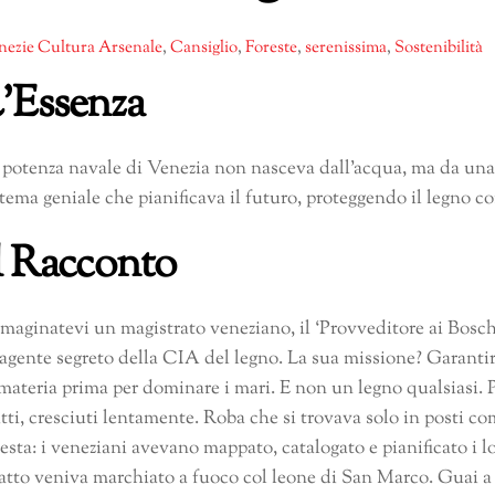
nezie Cultura
Arsenale
,
Cansiglio
,
Foreste
,
serenissima
,
Sostenibilità
’Essenza
 potenza navale di Venezia non nasceva dall’acqua, ma da una 
stema geniale che pianificava il futuro, proteggendo il legno c
l Racconto
maginatevi un magistrato veneziano, il ‘Provveditore ai Bosch
 agente segreto della CIA del legno. La sua missione? Garantir
 materia prima per dominare i mari. E non un legno qualsiasi. Pe
itti, cresciuti lentamente. Roba che si trovava solo in posti co
esta: i veneziani avevano mappato, catalogato e pianificato i l
atto veniva marchiato a fuoco col leone di San Marco. Guai a ch