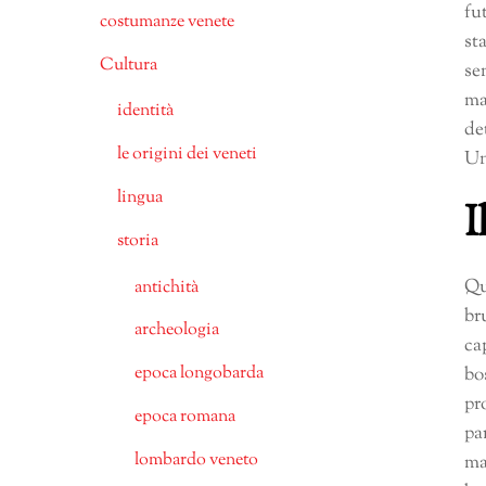
fu
costumanze venete
st
Cultura
se
ma
identità
de
le origini dei veneti
Un
lingua
I
storia
Qu
antichità
br
archeologia
ca
epoca longobarda
bo
pr
epoca romana
pa
lombardo veneto
ma