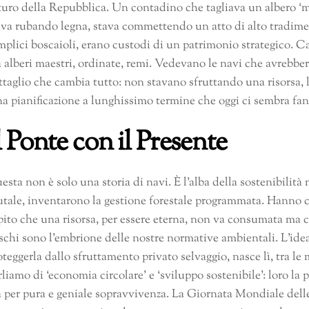
turo della Repubblica. Un contadino che tagliava un albero ‘ma
ava rubando legna, stava commettendo un atto di alto tradimen
mplici boscaioli, erano custodi di un patrimonio strategico. 
 alberi maestri, ordinate, remi. Vedevano le navi che avrebbe
ttaglio che cambia tutto: non stavano sfruttando una risorsa, 
a pianificazione a lunghissimo termine che oggi ci sembra fa
l Ponte con il Presente
esta non è solo una storia di navi. È l’alba della sostenibilità
utale, inventarono la gestione forestale programmata. Hanno cr
pito che una risorsa, per essere eterna, non va consumata ma cu
schi sono l’embrione delle nostre normative ambientali. L’idea
oteggerla dallo sfruttamento privato selvaggio, nasce lì, tra 
rliamo di ‘economia circolare’ e ‘sviluppo sostenibile’: loro la
 per pura e geniale sopravvivenza. La Giornata Mondiale delle 