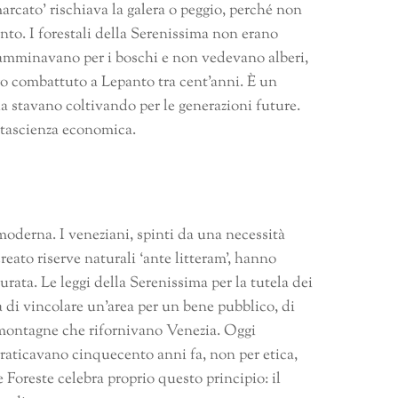
rcato’ rischiava la galera o peggio, perché non
to. I forestali della Serenissima non erano
Camminavano per i boschi e non vedevano alberi,
ro combattuto a Lepanto tra cent’anni. È un
la stavano coltivando per le generazioni future.
ntascienza economica.
 moderna. I veneziani, spinti da una necessità
eato riserve naturali ‘ante litteram’, hanno
rata. Le leggi della Serenissima per la tutela dei
 di vincolare un’area per un bene pubblico, di
le montagne che rifornivano Venezia. Oggi
 praticavano cinquecento anni fa, non per etica,
Foreste celebra proprio questo principio: il