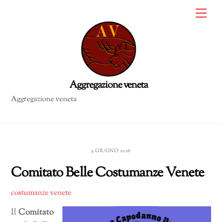
Skip
Me
to
content
Aggregazione veneta
9 GIUGNO 2026
Comitato Belle Costumanze Venete
costumanze venete
Il
Comitato