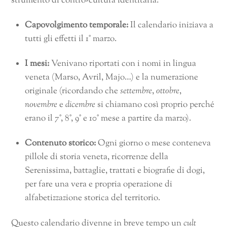
strumento di contro-cultura identitaria:
Capovolgimento temporale:
Il calendario iniziava a
tutti gli effetti il 1° marzo.
I mesi:
Venivano riportati con i nomi in lingua
veneta (Marso, Avril, Majo…) e la numerazione
originale (ricordando che
settembre
,
ottobre
,
novembre
e
dicembre
si chiamano così proprio perché
erano il 7°, 8°, 9° e 10° mese a partire da marzo).
Contenuto storico:
Ogni giorno o mese conteneva
pillole di storia veneta, ricorrenze della
Serenissima, battaglie, trattati e biografie di dogi,
per fare una vera e propria operazione di
alfabetizzazione storica del territorio.
Questo calendario divenne in breve tempo un
cult