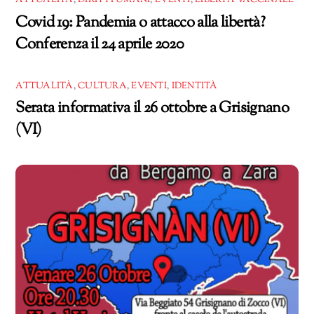
ATTUALITÀ
,
DIRITTI UMANI
,
EVENTI
,
LIBERTÀ VACCINALE
Covid 19: Pandemia o attacco alla libertà?
Conferenza il 24 aprile 2020
ATTUALITÀ
,
CULTURA
,
EVENTI
,
IDENTITÀ
Serata informativa il 26 ottobre a Grisignano
(VI)