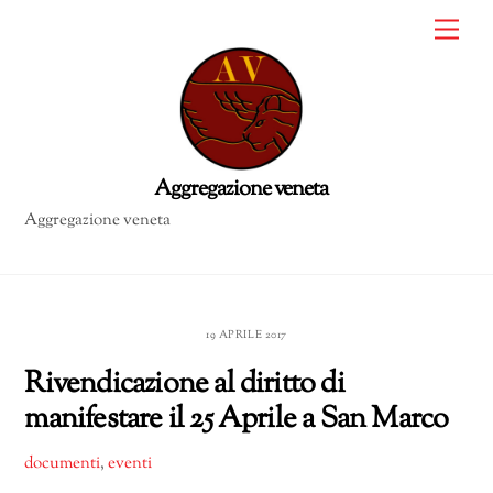
Skip
Me
to
content
Aggregazione veneta
19 APRILE 2017
Rivendicazione al diritto di
manifestare il 25 Aprile a San Marco
documenti
,
eventi