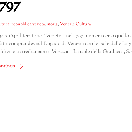
1797
ltura
,
repubblica veneta
,
storia
,
Venezie Cultura
34 × 1647Il territorio “Veneto” nel 1797 non era certo quell
fatti comprendeva:Il Dogado di Venezia con le isole delle Lag
ddiviso in tredici parti:- Venezia – Le isole della Giudecca, S. G
ntinua