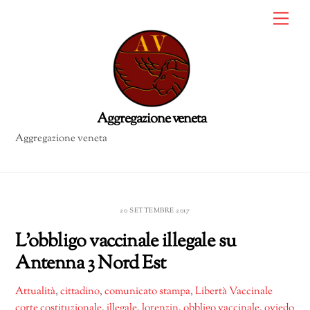
Skip
Me
to
content
Aggregazione veneta
20 SETTEMBRE 2017
L’obbligo vaccinale illegale su
Antenna 3 Nord Est
Attualità
,
cittadino
,
comunicato stampa
,
Libertà Vaccinale
corte costituzionale
,
illegale
,
lorenzin
,
obbligo vaccinale
,
oviedo