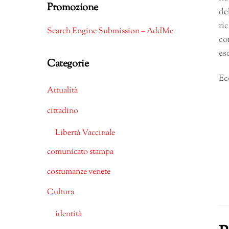
Promozione
de
ri
Search Engine Submission – AddMe
co
es
Categorie
Ec
Attualità
cittadino
Libertà Vaccinale
comunicato stampa
costumanze venete
Cultura
identità