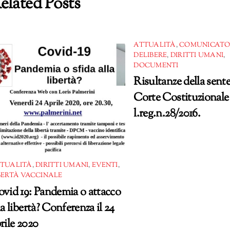
elated Posts
ATTUALITÀ
,
COMUNICATO
DELIBERE
,
DIRITTI UMANI
,
DOCUMENTI
Risultanze della sente
Corte Costituzionale 
l.reg.n.28/2016.
TUALITÀ
,
DIRITTI UMANI
,
EVENTI
,
BERTÀ VACCINALE
vid 19: Pandemia o attacco
la libertà? Conferenza il 24
rile 2020