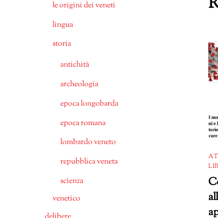
R
le origini dei veneti
lingua
storia
antichità
archeologia
epoca longobarda
epoca romana
lombardo veneto
AT
repubblica veneta
LI
Co
scienza
al
venetico
ap
delibere