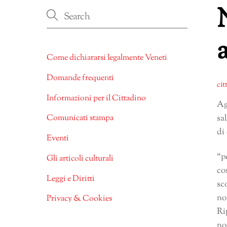
Come dichiararsi legalmente Veneti
Domande frequenti
cit
Informazioni per il Cittadino
Ag
sa
Comunicati stampa
di
Eventi
“p
Gli articoli culturali
co
Leggi e Diritti
sc
no
Privacy & Cookies
Ri
no