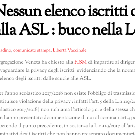
Nessun elenco iscritti 
alla ASL : buco nella 
tadino
,
comunicato stampa
,
Libertà Vaccinale
gregazione Veneta ha chiesto alla
FISM
di impartire ai dirigen
lvaguardare la privacy degli iscritti evidenziando che la nor
 elenco degli iscritti dalle scuole alle ASL.
er l’anno scolastico 2017/2018 non esiste l’obbligo di trasmiss
stituisce violazione della privacy : infatti l’art. 5 della L.n.119/
olastico 2017/2018) non richiama l’articolo 3 c. 2 della stessa 
n hanno presentato documentazione di cui al comma 1 art.3 per
petendo il punto precedente, in sostanza la L.n.119/2017 all’art
minativi degli iscritti che non hanno presentato documentazio